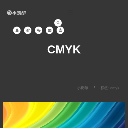
跳
至
内
容
Q
W
W
E
U
q
e
e
n
s
i
i
v
e
b
x
e
r
o
i
l
CMYK
n
o
p
e
小晓印
标签: cmyk