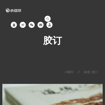
跳
至
内
容
Q
W
W
E
U
q
e
e
n
s
i
i
v
e
b
x
e
r
o
i
l
胶订
n
o
p
e
小晓印
标签: 胶订