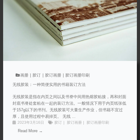
画册
胶订
胶订画册
胶订画册印刷
无线胶装：一种简便实用的书籍装订方法
无线胶装是指在内页之间以及书脊中间用热熔胶粘接，再和封面
封底书脊处套粘在一起的装订方法。一般情况下用于内页纸张低
于157g以下的书刊。无线胶装可大量生产作业，但书籍不宜过
厚，且使用过程中易掉页。 无线 ...
2023年3月16日
胶订
胶订画册
胶订画册印刷
Read More →