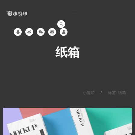
跳
至
内
容
Q
W
W
E
U
q
e
e
n
s
i
i
v
e
b
x
e
r
o
i
l
纸箱
n
o
p
e
小晓印
标签: 纸箱